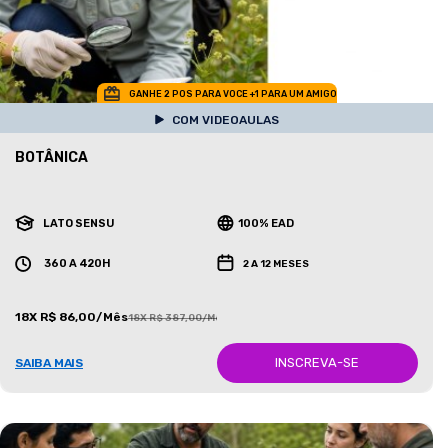
GANHE 2 POS PARA VOCE +1 PARA UM AMIGO
COM VIDEOAULAS
BOTÂNICA
LATO SENSU
100% EAD
360 A 420H
2 A 12 MESES
18X R$ 86,00/Mês
18X R$ 387,00/Mês
INSCREVA-SE
SAIBA MAIS