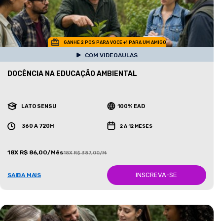
GANHE 2 POS PARA VOCE +1 PARA UM AMIGO
COM VIDEOAULAS
DOCÊNCIA NA EDUCAÇÃO AMBIENTAL
LATO SENSU
100% EAD
360 A 720H
2 A 12 MESES
18X R$ 86,00/Mês
18X R$ 387,00/Mês
INSCREVA-SE
SAIBA MAIS