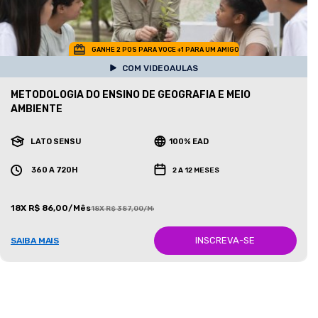
GANHE 2 POS PARA VOCE +1 PARA UM AMIGO
COM VIDEOAULAS
METODOLOGIA DO ENSINO DE GEOGRAFIA E MEIO
AMBIENTE
LATO SENSU
100% EAD
360 A 720H
2 A 12 MESES
18X R$ 86,00/Mês
18X R$ 387,00/Mês
INSCREVA-SE
SAIBA MAIS