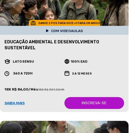
GANHE 2 POS PARA VOCE +1 PARA UM AMIGO
COM VIDEOAULAS
EDUCAÇÃO AMBIENTAL E DESENVOLVIMENTO
SUSTENTÁVEL
LATO SENSU
100% EAD
360 A 720H
2 A 12 MESES
18X R$ 86,00/Mês
18X R$ 387,00/Mês
INSCREVA-SE
SAIBA MAIS