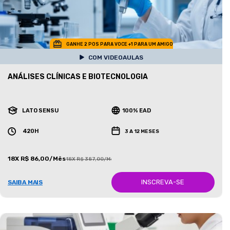
GANHE 2 POS PARA VOCE +1 PARA UM AMIGO
COM VIDEOAULAS
ANÁLISES CLÍNICAS E BIOTECNOLOGIA
LATO SENSU
100% EAD
420H
3 A 12 MESES
18X R$ 86,00/Mês
18X R$ 387,00/Mês
INSCREVA-SE
SAIBA MAIS