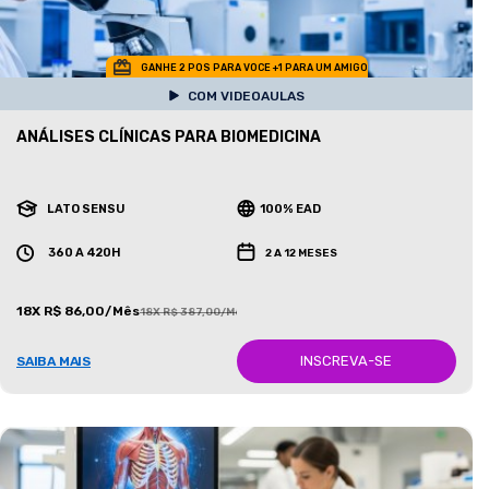
GANHE 2 POS PARA VOCE +1 PARA UM AMIGO
COM VIDEOAULAS
ANÁLISES CLÍNICAS PARA BIOMEDICINA
LATO SENSU
100% EAD
360 A 420H
2 A 12 MESES
18X R$ 86,00/Mês
18X R$ 387,00/Mês
INSCREVA-SE
SAIBA MAIS