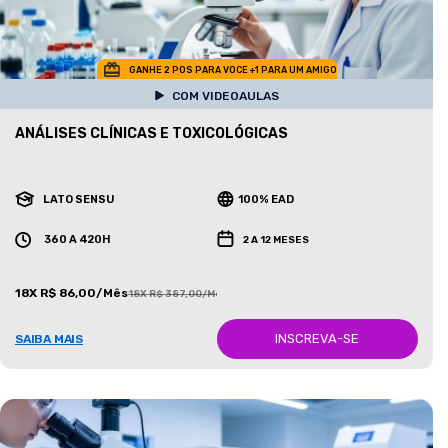
GANHE 2 POS PARA VOCE +1 PARA UM AMIGO
COM VIDEOAULAS
ANÁLISES CLÍNICAS E TOXICOLÓGICAS
LATO SENSU
100% EAD
360 A 420H
2 A 12 MESES
18X R$ 86,00/Mês
18X R$ 387,00/Mês
INSCREVA-SE
SAIBA MAIS