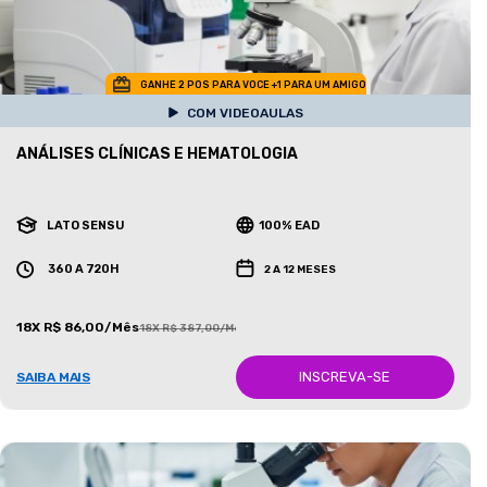
GANHE 2 POS PARA VOCE +1 PARA UM AMIGO
COM VIDEOAULAS
ANÁLISES CLÍNICAS E HEMATOLOGIA
LATO SENSU
100% EAD
360 A 720H
2 A 12 MESES
18X R$ 86,00/Mês
18X R$ 387,00/Mês
INSCREVA-SE
SAIBA MAIS