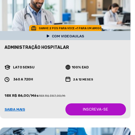
GANHE 2 POS PARA VOCE +1 PARA UM AMIGO
COM VIDEOAULAS
ADMINISTRAÇÃO HOSPITALAR
LATO SENSU
100% EAD
360 A 720H
2 A 12 MESES
18X R$ 86,00/Mês
18X R$ 387,00/Mês
INSCREVA-SE
SAIBA MAIS