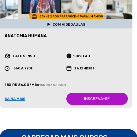
GANHE 2 POS PARA VOCE +1 PARA UM AMIGO
COM VIDEOAULAS
ANATOMIA HUMANA
LATO SENSU
100% EAD
360 A 720H
2 A 12 MESES
18X R$ 86,00/Mês
18X R$ 387,00/Mês
INSCREVA-SE
SAIBA MAIS