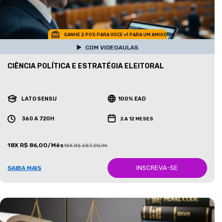
GANHE 2 POS PARA VOCE +1 PARA UM AMIGO
COM VIDEOAULAS
CIÊNCIA POLÍTICA E ESTRATÉGIA ELEITORAL
LATO SENSU
100% EAD
360 A 720H
2 A 12 MESES
18X R$ 86,00/Mês
18X R$ 387,00/Mês
INSCREVA-SE
SAIBA MAIS