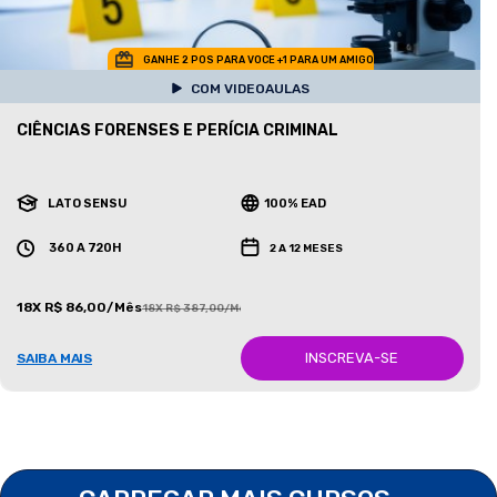
GANHE 2 POS PARA VOCE +1 PARA UM AMIGO
COM VIDEOAULAS
CIÊNCIAS FORENSES E PERÍCIA CRIMINAL
LATO SENSU
100% EAD
360 A 720H
2 A 12 MESES
18X R$ 86,00/Mês
18X R$ 387,00/Mês
INSCREVA-SE
SAIBA MAIS