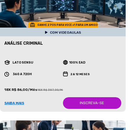
GANHE 2 POS PARA VOCE +1 PARA UM AMIGO
COM VIDEOAULAS
ANÁLISE CRIMINAL
LATO SENSU
100% EAD
360 A 720H
2 A 12 MESES
18X R$ 86,00/Mês
18X R$ 387,00/Mês
INSCREVA-SE
SAIBA MAIS