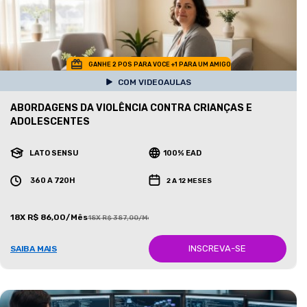
GANHE 2 POS PARA VOCE +1 PARA UM AMIGO
COM VIDEOAULAS
ABORDAGENS DA VIOLÊNCIA CONTRA CRIANÇAS E
ADOLESCENTES
LATO SENSU
100% EAD
360 A 720H
2 A 12 MESES
18X R$ 86,00/Mês
18X R$ 387,00/Mês
INSCREVA-SE
SAIBA MAIS