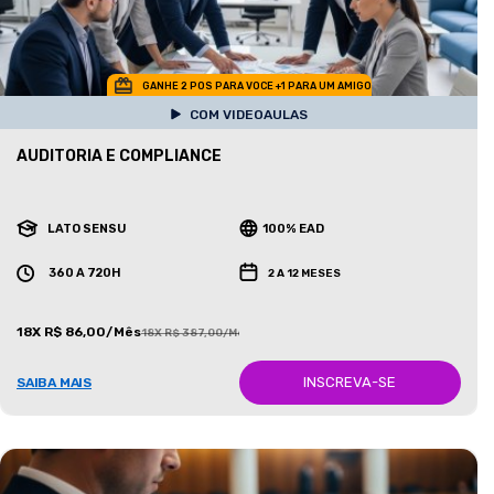
GANHE 2 POS PARA VOCE +1 PARA UM AMIGO
COM VIDEOAULAS
AUDITORIA E COMPLIANCE
LATO SENSU
100% EAD
360 A 720H
2 A 12 MESES
18X R$ 86,00/Mês
18X R$ 387,00/Mês
INSCREVA-SE
SAIBA MAIS