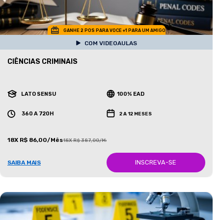
GANHE 2 POS PARA VOCE +1 PARA UM AMIGO
COM VIDEOAULAS
CIÊNCIAS CRIMINAIS
LATO SENSU
100% EAD
360 A 720H
2 A 12 MESES
18X R$ 86,00/Mês
18X R$ 387,00/Mês
INSCREVA-SE
SAIBA MAIS