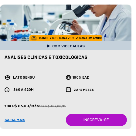
GANHE 2 POS PARA VOCE +1 PARA UM AMIGO
COM VIDEOAULAS
ANÁLISES CLÍNICAS E TOXICOLÓGICAS
LATO SENSU
100% EAD
360 A 420H
2 A 12 MESES
18X R$ 86,00/Mês
18X R$ 387,00/Mês
INSCREVA-SE
SAIBA MAIS