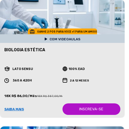
GANHE 2 POS PARA VOCE +1 PARA UM AMIGO
COM VIDEOAULAS
BIOLOGIA ESTÉTICA
LATO SENSU
100% EAD
360 A 420H
2 A 12 MESES
18X R$ 86,00/Mês
18X R$ 387,00/Mês
INSCREVA-SE
SAIBA MAIS