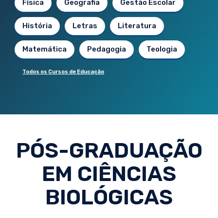
Física
Geografia
Gestão Escolar
História
Letras
Literatura
Matemática
Pedagogia
Teologia
Todos os Cursos de Educação
PÓS-GRADUAÇÃO
EM CIÊNCIAS
BIOLÓGICAS