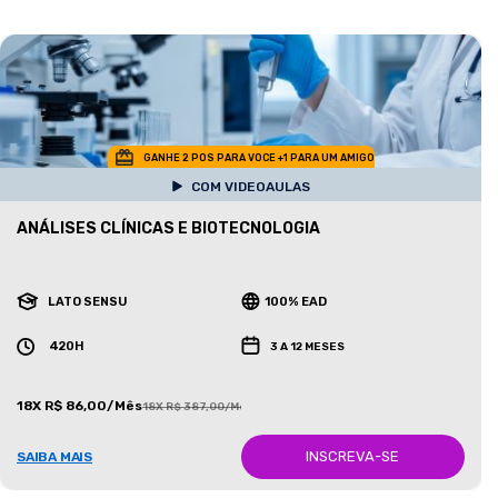
GANHE 2 POS PARA VOCE +1 PARA UM AMIGO
COM VIDEOAULAS
ANÁLISES CLÍNICAS E BIOTECNOLOGIA
LATO SENSU
100% EAD
420H
3 A 12 MESES
18X R$ 86,00/Mês
18X R$ 387,00/Mês
INSCREVA-SE
SAIBA MAIS