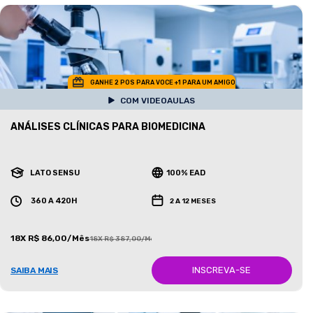
GANHE 2 POS PARA VOCE +1 PARA UM AMIGO
COM VIDEOAULAS
ANÁLISES CLÍNICAS PARA BIOMEDICINA
LATO SENSU
100% EAD
360 A 420H
2 A 12 MESES
18X R$ 86,00/Mês
18X R$ 387,00/Mês
INSCREVA-SE
SAIBA MAIS