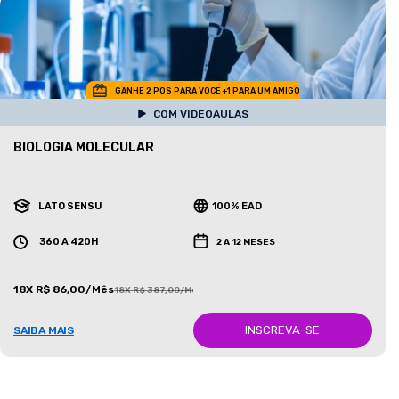
GANHE 2 POS PARA VOCE +1 PARA UM AMIGO
COM VIDEOAULAS
BIOLOGIA MOLECULAR
LATO SENSU
100% EAD
360 A 420H
2 A 12 MESES
18X R$ 86,00/Mês
18X R$ 387,00/Mês
INSCREVA-SE
SAIBA MAIS