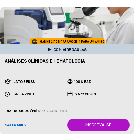
GANHE 2 POS PARA VOCE +1 PARA UM AMIGO
COM VIDEOAULAS
ANÁLISES CLÍNICAS E HEMATOLOGIA
LATO SENSU
100% EAD
360 A 720H
2 A 12 MESES
18X R$ 86,00/Mês
18X R$ 387,00/Mês
INSCREVA-SE
SAIBA MAIS