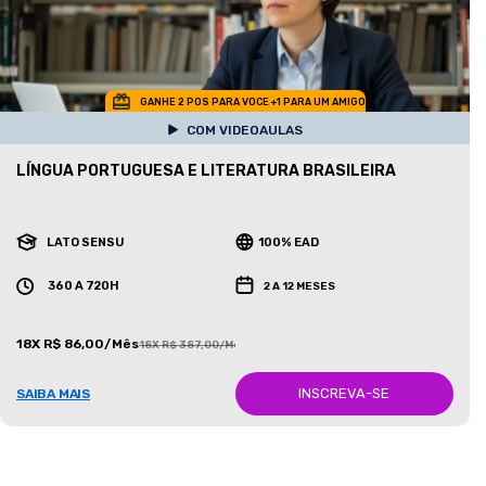
GANHE 2 POS PARA VOCE +1 PARA UM AMIGO
COM VIDEOAULAS
LÍNGUA PORTUGUESA E LITERATURA BRASILEIRA
LATO SENSU
100% EAD
360 A 720H
2 A 12 MESES
18X R$ 86,00/Mês
18X R$ 387,00/Mês
INSCREVA-SE
SAIBA MAIS